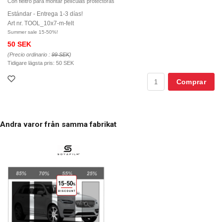
Con fieltro para montar películas protectoras
Estándar - Entrega 1-3 días!
Art nr. TOOL_10x7-m-felt
Summer sale 15-50%!
50 SEK
(Precio ordinario :
99 SEK
)
Tidigare lägsta pris:
50 SEK
Comprar
Andra varor från samma fabrikat