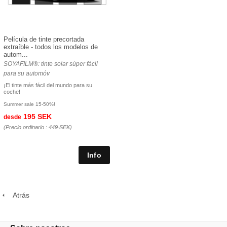
Película de tinte precortada
extraíble - todos los modelos de
autom...
SOYAFILM®: tinte solar súper fácil
para su automóv
¡El tinte más fácil del mundo para su
coche!
Summer sale 15-50%!
195 SEK
desde
(Precio ordinario :
449 SEK
)
Atrás