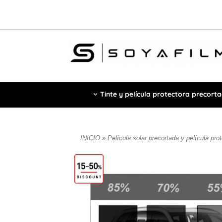
Tinte y película protectora precort
INICIO
»
Película solar precortada y película pro