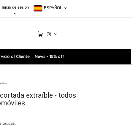
Inicio de sesión
ESPAÑOL
(0)
vicio al Cliente
News - 15% off
viles
ecortada extraíble - todos
omóviles
s únicas.