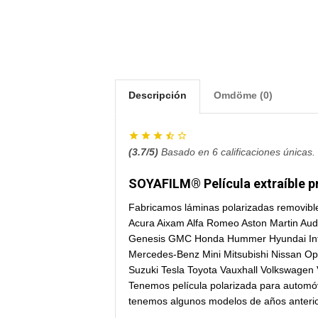
Descripción
Omdöme (0)
(
3.7
/5)
Basado en
6
calificaciones únicas.
SOYAFILM® Película extraíble p
Fabricamos láminas polarizadas removibles
Acura Aixam Alfa Romeo Aston Martin Aud
Genesis GMC Honda Hummer Hyundai Infini
Mercedes-Benz Mini Mitsubishi Nissan O
Suzuki Tesla Toyota Vauxhall Volkswagen 
Tenemos película polarizada para automóv
tenemos algunos modelos de años anterior