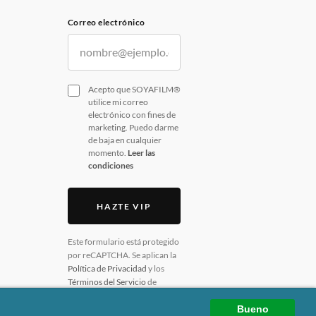
Correo electrónico
Acepto que SOYAFILM®
utilice mi correo
electrónico con fines de
marketing. Puedo darme
de baja en cualquier
momento.
Leer las
condiciones
HAZTE VIP
Este formulario está protegido
por reCAPTCHA. Se aplican la
Política de Privacidad
y los
Términos del Servicio
de
Google.
Bueno