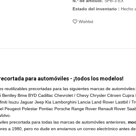
N.º de artículo:
SPB-3-EX
Estado del inventario :
Hecho a
Wishlist
recortada para automóviles - ¡todos los modelos!
 reutilizables precortadas para las siguientes marcas de automóviles:
i Bentley Bmw BYD Cadillac Chevrolet / Chevy Chrysler Citroen Cupra
ti Isuzu Jaguar Jeep Kia Lamborghini Lancia Land Rover Lastbil / T
pel Peugeot Polestar Pontiac Porsche Range Rover Renault Rover Sa
Volvo.
iles precortada para todas las marcas de automóviles anteriores,
mod
es a 1980, pero no dude en enviarnos un correo electrónico antes de 