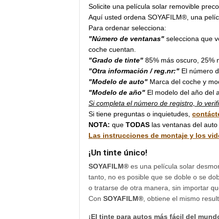
Solicite una película solar removible preco
Aquí usted ordena SOYAFILM®, una película
Para ordenar selecciona:
"Número de ventanas"
selecciona que ve
coche cuentan.
"Grado de tinte"
85% más oscuro, 25% m
"Otra información / reg.nr:"
El número de
"Modelo de auto"
Marca del coche y mod
"Modelo de año"
El modelo del año del a
Si completa el número de registro, lo ve
Si tiene preguntas o inquietudes,
contáct
NOTA:
que
TODAS
las ventanas del auto
Las instrucciones de montaje y los vi
¡Un tinte único!
SOYAFILM®
es una película solar desmon
tanto, no es posible que se doble o se dob
o tratarse de otra manera, sin importar 
Con
SOYAFILM®
, obtiene el mismo resul
¡El tinte para autos más fácil del mund