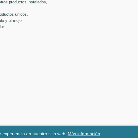
tros productos instalados,
roductos únicos.
le y el mejor
or.
r experiencia en nuestro sitio web.
Más información