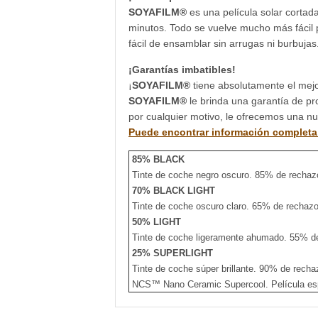
SOYAFILM®
es una película solar cortad
minutos. Todo se vuelve mucho más fácil p
fácil de ensamblar sin arrugas ni burbujas
¡Garantías imbatibles!
¡
SOYAFILM®
tiene absolutamente el mejo
SOYAFILM®
le brinda una garantía de pr
por cualquier motivo, le ofrecemos una n
Puede encontrar información completa 
85% BLACK
Tinte de coche negro oscuro. 85% de rechazo
70% BLACK LIGHT
Tinte de coche oscuro claro. 65% de rechazo
50% LIGHT
Tinte de coche ligeramente ahumado. 55% de 
25% SUPERLIGHT
Tinte de coche súper brillante. 90% de recha
NCS™ Nano Ceramic Supercool. Película espec