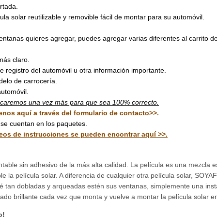
rtada.
 solar reutilizable y removible fácil de montar para su automóvil.
ntanas quieres agregar, puedes agregar varias diferentes al carrito d
ás claro.
 registro del automóvil u otra información importante.
elo de carrocería.
utomóvil.
rificaremos una vez más para que sea 100% correcto.
enos aquí a través del formulario de contacto>>.
 se cuentan en los paquetes.
deos de instrucciones se pueden encontrar aquí >>.
table sin adhesivo de la más alta calidad. La película es una mezcla es
le la película solar. A diferencia de cualquier otra película solar, S
qué tan dobladas y arqueadas estén sus ventanas, simplemente una inst
tado brillante cada vez que monta y vuelve a montar la película solar e
o!