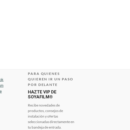
PARA QUIENES
QUIEREN IR UN PASO
ok
POR DELANTE
am
e
HAZTE VIP DE
SOYAFILM®
Recibe novedades de
productos, consejos de
instalación y ofertas
seleccionadas directamente en
tu bandeja de entrada.