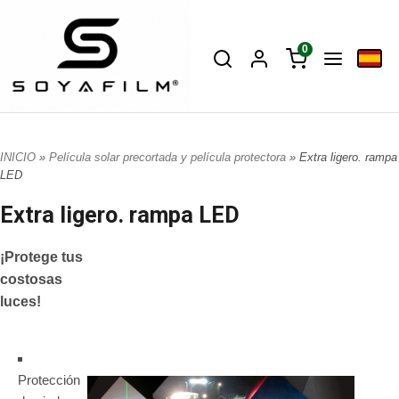
0
INICIO
»
Película solar precortada y película protectora
» Extra ligero. rampa
LED
Extra ligero. rampa LED
¡Protege tus
costosas
luces!
Protección