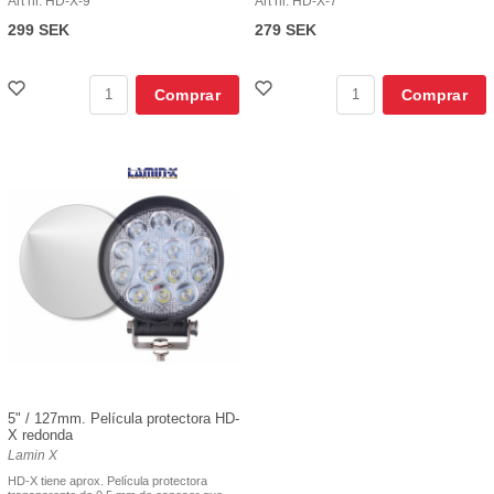
Art nr. HD-X-9
Art nr. HD-X-7
299 SEK
279 SEK
Comprar
Comprar
5" / 127mm. Película protectora HD-
X redonda
Lamin X
HD-X tiene aprox. Película protectora