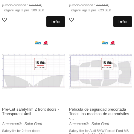
(Precio ordinario :
599 SEK
)
(Precio ordinario :
799 SEK
)
Tidigare lägsta pris:
389 SEK
Tidigare lägsta pris:
623 SEK
Pre-Cut safetyfilm 2 front doors -
Película de seguridad precortada
Transparent 4mil
Todos los modelos de automóviles
-...
Armorcoat® - Solar Gard
Armorcoat® - Solar Gard
Safetyfilm for 2 front doors
Safety film for Audi BMW Ferrari Ford MB