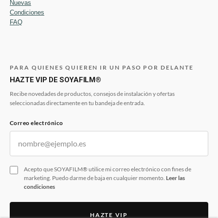
Nuevas
Condiciones
FAQ
PARA QUIENES QUIEREN IR UN PASO POR DELANTE
HAZTE VIP DE SOYAFILM®
Recibe novedades de productos, consejos de instalación y ofertas
seleccionadas directamente en tu bandeja de entrada.
Correo electrónico
Acepto que SOYAFILM® utilice mi correo electrónico con fines de
marketing. Puedo darme de baja en cualquier momento.
Leer las
condiciones
HAZTE VIP