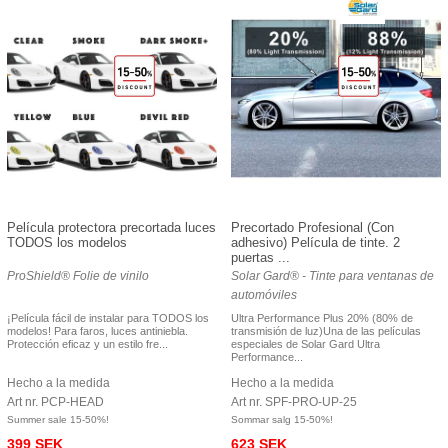
Película protectora precortada luces
Precortado Profesional (Con
TODOS los modelos
adhesivo) Película de tinte. 2
puertas ...
ProShield® Folie de vinilo
Solar Gard® - Tinte para ventanas de
automóviles
¡Película fácil de instalar para TODOS los
Ultra Performance Plus 20% (80% de
modelos! Para faros, luces antiniebla.
transmisión de luz)Una de las películas
Protección eficaz y un estilo fre...
especiales de Solar Gard Ultra
Performance...
Hecho a la medida
Hecho a la medida
Art nr. PCP-HEAD
Art nr. SPF-PRO-UP-25
Summer sale 15-50%!
Sommar salg 15-50%!
399 SEK
623 SEK