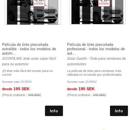
Película de tinte precortada
Película de tinte precortada
extraíble - todos los modelos de
profesional - todos los modelos de
autom...
aut...
SOYAFILM®: tinte solar súper fácil
Solar Gard® - Tinte para ventanas de
para su automóv
automóviles
¡El tinte más fácil del mundo para su
La película de tinte para ventanas más
coche!
utilizada en el mundo por profesionales
Summer sale 15-50%!
Summer sale 15-50%!
195 SEK
195 SEK
desde
desde
(Precio ordinario :
349 SEK
)
(Precio ordinario :
349 SEK
)