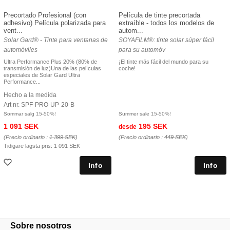
Precortado Profesional (con
Película de tinte precortada
adhesivo) Película polarizada para
extraíble - todos los modelos de
vent...
autom...
Solar Gard® - Tinte para ventanas de
SOYAFILM®: tinte solar súper fácil
automóviles
para su automóv
Ultra Performance Plus 20% (80% de
¡El tinte más fácil del mundo para su
transmisión de luz)Una de las películas
coche!
especiales de Solar Gard Ultra
Performance...
Hecho a la medida
Art nr. SPF-PRO-UP-20-B
Sommar salg 15-50%!
Summer sale 15-50%!
1 091 SEK
195 SEK
desde
(Precio ordinario :
1 399 SEK
)
(Precio ordinario :
449 SEK
)
Tidigare lägsta pris:
1 091 SEK
Sobre nosotros