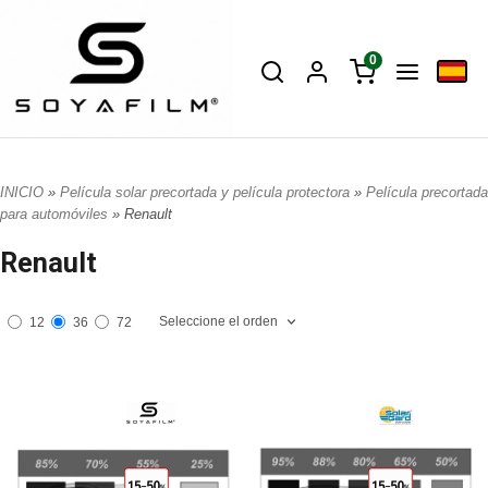
0
INICIO
»
Película solar precortada y película protectora
»
Película precortada
para automóviles
» Renault
Renault
Seleccione el orden
12
36
72