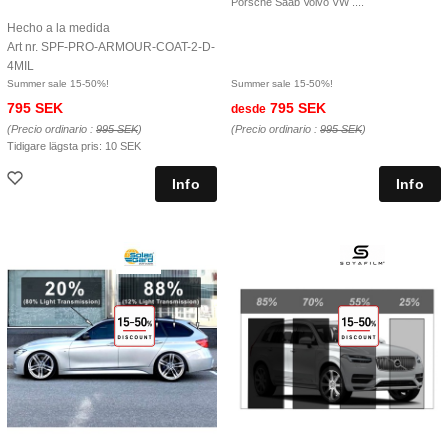
Porsche Saab Volvo VW ....
Hecho a la medida
Art nr. SPF-PRO-ARMOUR-COAT-2-D-
4MIL
Summer sale 15-50%!
Summer sale 15-50%!
795 SEK
795 SEK
desde
(Precio ordinario :
995 SEK
)
(Precio ordinario :
995 SEK
)
Tidigare lägsta pris:
10 SEK