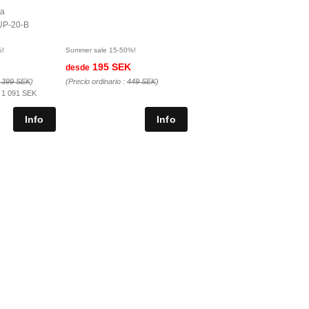
da
UP-20-B
%!
Summer sale 15-50%!
195 SEK
desde
 399 SEK
)
(Precio ordinario :
449 SEK
)
:
1 091 SEK