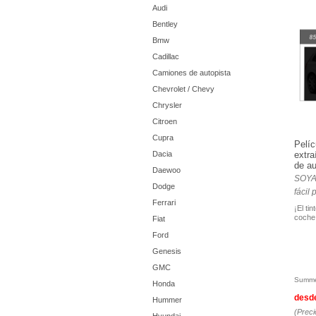
Audi
Bentley
Bmw
Cadillac
Camiones de autopista
Chevrolet / Chevy
Chrysler
Citroen
Cupra
Pelíc
Dacia
extra
de au
Daewoo
SOYAF
Dodge
fácil
Ferrari
¡El ti
coche
Fiat
Ford
Genesis
GMC
Summe
Honda
desd
Hummer
(Preci