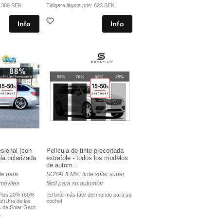
:
389 SEK
Tidigare lägsta pris:
623 SEK
sional (con
Película de tinte precortada
la polarizada
extraíble - todos los modelos
de autom...
te para
SOYAFILM®: tinte solar súper
móviles
fácil para su automóv
 Plus 20% (80%
¡El tinte más fácil del mundo para su
uz)Una de las
coche!
s de Solar Gard
.