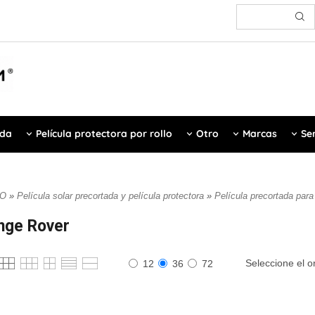
ada
Película protectora por rollo
Otro
Marcas
Ser
IO
»
Película solar precortada y película protectora
»
Película precortada par
nge Rover
Seleccione el o
12
36
72