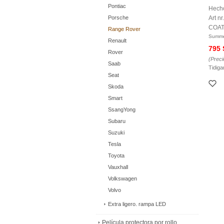
Pontiac
Hecho
Porsche
Art 
COAT
Range Rover
Summe
Renault
795
Rover
(Preci
Saab
Tidiga
Seat
Skoda
Smart
SsangYong
Subaru
Suzuki
Tesla
Toyota
Vauxhall
Volkswagen
Volvo
Extra ligero. rampa LED
Película protectora por rollo