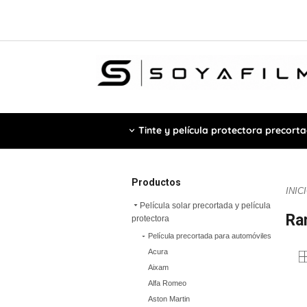
Tinte y película protectora precort
Productos
INIC
Película solar precortada y película
Ra
protectora
Película precortada para automóviles
Acura
Aixam
Alfa Romeo
Aston Martin