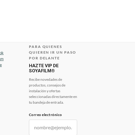
PARA QUIENES
QUIEREN IR UN PASO
ok
POR DELANTE
am
e
HAZTE VIP DE
SOYAFILM®
Recibe novedades de
productos, consejos de
instalación y ofertas
seleccionadas directamente en
tu bandeja de entrada.
Correo electrónico