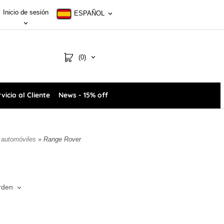
Inicio de sesión
ESPAÑOL
(0)
vicio al Cliente
News - 15% off
a automóviles
» Range Rover
rden