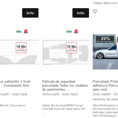
Tidigare lägsta pris
ut safetyfilm 2 front
Película de seguridad
Precortado Profe
 - Transparent 4mil
precortada Todos los modelos
adhesivo) Pelícu
de automóviles -...
para vent...
coat® - Solar Gard
Armorcoat® - Solar Gard
Solar Gard® - Tin
ventanas de auto
film for 2 front doors
Safety film for Audi BMW Ferrari
Ultra Performance
Ford MB Porsche Saab Volvo VW
de transmisión de l
....
películas especiale
Ultra Performance..