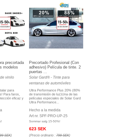
ora precortada
Precortado Profesional (Con
s modelos
adhesivo) Película de tinte. 2
puertas ...
de vinilo
Solar Gard® - Tinte para
ventanas de automóviles
stalar para
Ultra Performance Plus 20% (80%
! Para faros,
de transmisión de luz)Una de las
otección eficaz y
películas especiales de Solar Gard
Ultra Performance...
da
Hecho a la medida
D
Art nr. SPF-PRO-UP-25
%!
Sommar salg 15-50%!
623 SEK
99 SEK
)
(Precio ordinario :
799 SEK
)