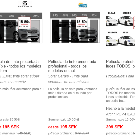
ula de tinte precortada
Película de tinte precortada
Película protect
íble - todos los modelos
profesional - todos los
luces TODOS lo
tom...
modelos de aut...
ILM®: tinte solar súper
Solar Gard® - Tinte para
ProShield® Folie 
 para su automóv
ventanas de automóviles
nte más fácil del mundo para su
La película de tinte para ventanas
¡Película fácil de in
!
más utilizada en el mundo por
TODOS los modelos
profesionales
luces antiniebla. Pr
un estilo fre...
Hecho a la medi
Art nr. PCP-HEA
r sale 15-50%!
Summer sale 15-50%!
Summer sale 15-50
195 SEK
195 SEK
399 SEK
e
desde
o ordinario :
349 SEK
)
(Precio ordinario :
349 SEK
)
(Precio ordinario :
5