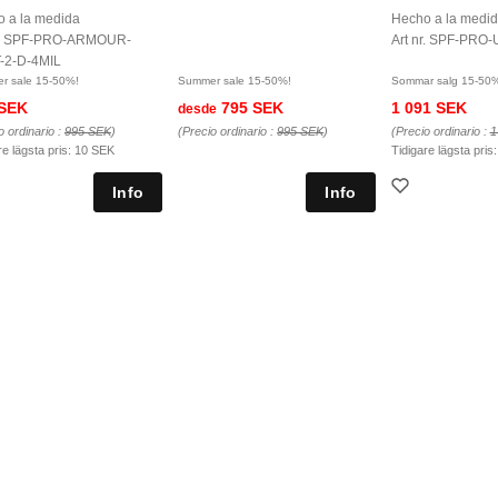
 a la medida
Hecho a la medi
nr. SPF-PRO-ARMOUR-
Art nr. SPF-PRO-
-2-D-4MIL
r sale 15-50%!
Summer sale 15-50%!
Sommar salg 15-50
 SEK
795 SEK
1 091 SEK
desde
o ordinario :
995 SEK
)
(Precio ordinario :
995 SEK
)
(Precio ordinario :
1
re lägsta pris:
10 SEK
Tidigare lägsta pris