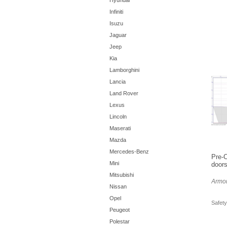
Hyundai
Infiniti
Isuzu
Jaguar
Jeep
Kia
Lamborghini
Lancia
Land Rover
Lexus
Lincoln
Maserati
Mazda
Mercedes-Benz
Pre-C
Mini
doors
Mitsubishi
Armor
Nissan
Opel
Safety
Peugeot
Polestar