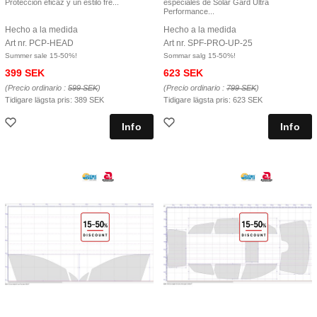
Protección eficaz y un estilo fre...
especiales de Solar Gard Ultra
Performance...
Hecho a la medida
Hecho a la medida
Art nr. PCP-HEAD
Art nr. SPF-PRO-UP-25
Summer sale 15-50%!
Sommar salg 15-50%!
399 SEK
623 SEK
(Precio ordinario :
599 SEK
)
(Precio ordinario :
799 SEK
)
Tidigare lägsta pris:
389 SEK
Tidigare lägsta pris:
623 SEK