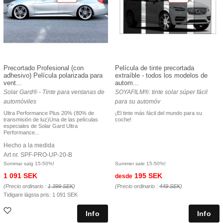
Precortado Profesional (con
Película de tinte precortada
adhesivo) Película polarizada para
extraíble - todos los modelos de
vent...
autom...
Solar Gard® - Tinte para ventanas de
SOYAFILM®: tinte solar súper fácil
automóviles
para su automóv
Ultra Performance Plus 20% (80% de
¡El tinte más fácil del mundo para su
transmisión de luz)Una de las películas
coche!
especiales de Solar Gard Ultra
Performance...
Hecho a la medida
Art nr. SPF-PRO-UP-20-B
Sommar salg 15-50%!
Summer sale 15-50%!
1 091 SEK
195 SEK
desde
(Precio ordinario :
1 399 SEK
)
(Precio ordinario :
449 SEK
)
Tidigare lägsta pris:
1 091 SEK