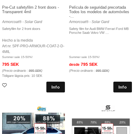
Pre-Cut safetyfilm 2 front doors -
Película de seguridad precortada
Transparent 4mil
Todos los modelos de automóviles
-...
Armorcoat® - Solar Gard
Armorcoat® - Solar Gard
Safetyfilm for 2 front doors
Safety film for Audi BMW Ferrari Ford MB
Porsche Saab Volvo VW ....
Hecho a la medida
Art nr. SPF-PRO-ARMOUR-COAT-2-D-
4MIL
Summer sale 15-50%!
Summer sale 15-50%!
795 SEK
795 SEK
desde
(Precio ordinario :
995 SEK
)
(Precio ordinario :
995 SEK
)
Tidigare lägsta pris:
10 SEK