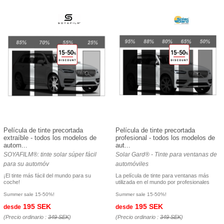
Película de tinte precortada
Película de tinte precortada
extraíble - todos los modelos de
profesional - todos los modelos de
autom...
aut...
SOYAFILM®: tinte solar súper fácil
Solar Gard® - Tinte para ventanas de
para su automóv
automóviles
¡El tinte más fácil del mundo para su
La película de tinte para ventanas más
coche!
utilizada en el mundo por profesionales
Summer sale 15-50%!
Summer sale 15-50%!
195 SEK
195 SEK
desde
desde
(Precio ordinario :
349 SEK
)
(Precio ordinario :
349 SEK
)