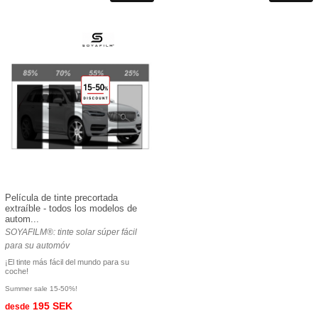
Película de tinte precortada
extraíble - todos los modelos de
autom...
SOYAFILM®: tinte solar súper fácil
para su automóv
¡El tinte más fácil del mundo para su
coche!
Summer sale 15-50%!
195 SEK
desde