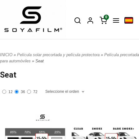
0
INICIO
»
Película solar precortada y película protectora
»
Película precortada
para automóviles
» Seat
Seat
Seleccione el orden
12
36
72