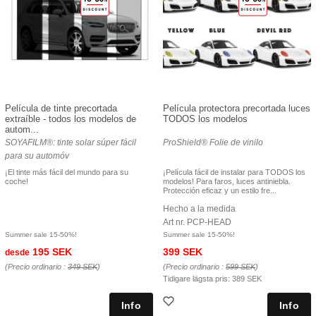
Película de tinte precortada
Película protectora precortada luces
extraíble - todos los modelos de
TODOS los modelos
autom...
SOYAFILM®: tinte solar súper fácil
ProShield® Folie de vinilo
para su automóv
¡El tinte más fácil del mundo para su
¡Película fácil de instalar para TODOS los
coche!
modelos! Para faros, luces antiniebla.
Protección eficaz y un estilo fre...
Hecho a la medida
Art nr. PCP-HEAD
Summer sale 15-50%!
Summer sale 15-50%!
195 SEK
399 SEK
desde
(Precio ordinario :
349 SEK
)
(Precio ordinario :
599 SEK
)
Tidigare lägsta pris:
389 SEK