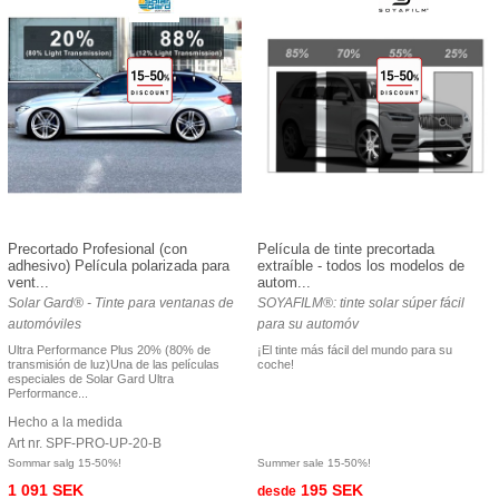
Precortado Profesional (con
Película de tinte precortada
adhesivo) Película polarizada para
extraíble - todos los modelos de
vent...
autom...
Solar Gard® - Tinte para ventanas de
SOYAFILM®: tinte solar súper fácil
automóviles
para su automóv
Ultra Performance Plus 20% (80% de
¡El tinte más fácil del mundo para su
transmisión de luz)Una de las películas
coche!
especiales de Solar Gard Ultra
Performance...
Hecho a la medida
Art nr. SPF-PRO-UP-20-B
Sommar salg 15-50%!
Summer sale 15-50%!
1 091 SEK
195 SEK
desde