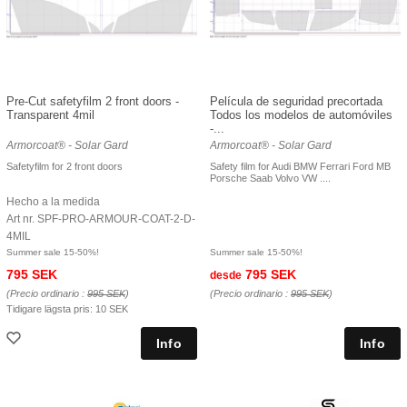
Pre-Cut safetyfilm 2 front doors -
Película de seguridad precortada
Transparent 4mil
Todos los modelos de automóviles
-...
Armorcoat® - Solar Gard
Armorcoat® - Solar Gard
Safetyfilm for 2 front doors
Safety film for Audi BMW Ferrari Ford MB
Porsche Saab Volvo VW ....
Hecho a la medida
Art nr. SPF-PRO-ARMOUR-COAT-2-D-
4MIL
Summer sale 15-50%!
Summer sale 15-50%!
795 SEK
795 SEK
desde
(Precio ordinario :
995 SEK
)
(Precio ordinario :
995 SEK
)
Tidigare lägsta pris:
10 SEK