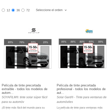
Seleccione el orden
12
36
72
Película de tinte precortada
Película de tinte precortada
extraíble - todos los modelos de
profesional - todos los modelos de
autom...
aut...
SOYAFILM®: tinte solar súper fácil
Solar Gard® - Tinte para ventanas de
para su automóv
automóviles
¡El tinte más fácil del mundo para su
La película de tinte para ventanas más