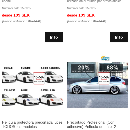
coche!
utilizada en el mundo por profesionales
Summer sale 15-50%!
Summer sale 15-50%!
195 SEK
195 SEK
desde
desde
(Precio ordinario :
349 SEK
)
(Precio ordinario :
349 SEK
)
Película protectora precortada luces
Precortado Profesional (Con
TODOS los modelos
adhesivo) Película de tinte. 2