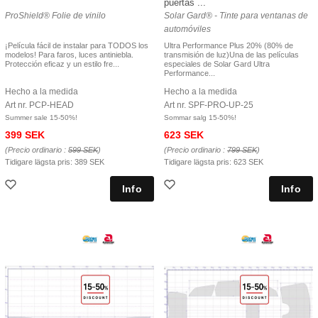
puertas ...
ProShield® Folie de vinilo
Solar Gard® - Tinte para ventanas de
automóviles
¡Película fácil de instalar para TODOS los
Ultra Performance Plus 20% (80% de
modelos! Para faros, luces antiniebla.
transmisión de luz)Una de las películas
Protección eficaz y un estilo fre...
especiales de Solar Gard Ultra
Performance...
Hecho a la medida
Hecho a la medida
Art nr. PCP-HEAD
Art nr. SPF-PRO-UP-25
Summer sale 15-50%!
Sommar salg 15-50%!
399 SEK
623 SEK
(Precio ordinario :
599 SEK
)
(Precio ordinario :
799 SEK
)
Tidigare lägsta pris:
389 SEK
Tidigare lägsta pris:
623 SEK