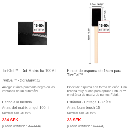
TintGel™ - Dot Matrix fix 100ML
Pincel de espuma de 15cm para
TintGel™
TintGel™ - Dot Matrix fix
Arregle el área punteada negra en las
Pincel de espuma con forma de cuña. Una
ventanas de su automóvil.
brocha muy buena para aplicar TintGel ™
en el área de matriz de puntos.Fabri...
Hecho a la medida
Estándar - Entrega 1-3 días!
Art nr. dot-matrix-tintgel-100ml
Art nr. foam-brush-15
Summer sale 15-50%!
Summer sale 15-50%!
234 SEK
23 SEK
(Precio ordinario :
299 SEK
)
(Precio ordinario :
47 SEK
)