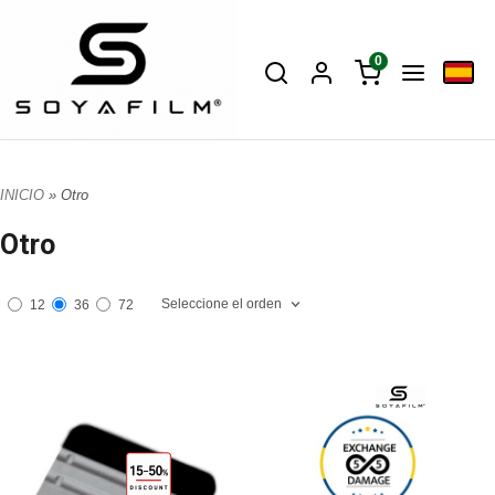
0
INICIO
» Otro
Otro
Seleccione el orden
12
36
72