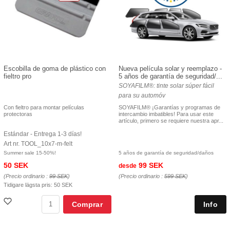
Escobilla de goma de plástico con
Nueva película solar y reemplazo -
fieltro pro
5 años de garantía de seguridad/...
SOYAFILM®: tinte solar súper fácil
para su automóv
Con fieltro para montar películas
SOYAFILM® ¡Garantías y programas de
protectoras
intercambio imbatibles! Para usar este
artículo, primero se requiere nuestra apr...
Estándar - Entrega 1-3 días!
Art nr. TOOL_10x7-m-felt
Summer sale 15-50%!
5 años de garantía de seguridad/daños
50 SEK
99 SEK
desde
(Precio ordinario :
99 SEK
)
(Precio ordinario :
599 SEK
)
Tidigare lägsta pris:
50 SEK
Comprar