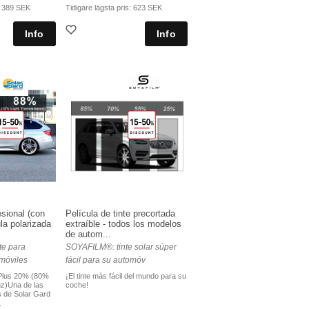
:
389 SEK
Tidigare lägsta pris:
623 SEK
sional (con
Película de tinte precortada
la polarizada
extraíble - todos los modelos
de autom...
te para
SOYAFILM®: tinte solar súper
móviles
fácil para su automóv
 Plus 20% (80%
¡El tinte más fácil del mundo para su
uz)Una de las
coche!
s de Solar Gard
.