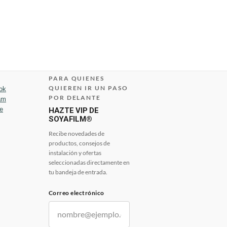
PARA QUIENES
QUIEREN IR UN PASO
ok
POR DELANTE
am
e
HAZTE VIP DE
SOYAFILM®
Recibe novedades de
productos, consejos de
instalación y ofertas
seleccionadas directamente en
tu bandeja de entrada.
Correo electrónico