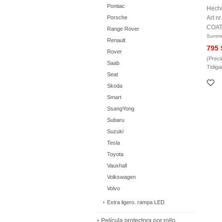
Pontiac
Hecho
Porsche
Art 
COAT
Range Rover
Summe
Renault
795
Rover
(Preci
Saab
Tidiga
Seat
Skoda
Smart
SsangYong
Subaru
Suzuki
Tesla
Toyota
Vauxhall
Volkswagen
Volvo
Extra ligero. rampa LED
Película protectora por rollo