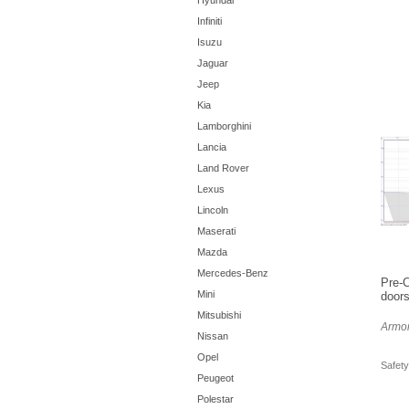
Hyundai
Infiniti
Isuzu
Jaguar
Jeep
Kia
Lamborghini
Lancia
Land Rover
Lexus
Lincoln
Maserati
Mazda
Mercedes-Benz
Pre-C
Mini
doors
Mitsubishi
Armor
Nissan
Opel
Safety
Peugeot
Polestar