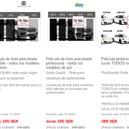
ula de tinte precortada
Película de tinte precortada
Película protect
íble - todos los modelos
profesional - todos los
luces TODOS lo
tom...
modelos de aut...
ILM®: tinte solar súper
Solar Gard® - Tinte para
ProShield® Folie 
 para su automóv
ventanas de automóviles
nte más fácil del mundo para su
La película de tinte para ventanas
¡Película fácil de in
!
más utilizada en el mundo por
TODOS los modelos
profesionales
luces antiniebla. Pr
un estilo fre...
Hecho a la medi
Art nr. PCP-HEA
r sale 15-50%!
Summer sale 15-50%!
Summer sale 15-50
195 SEK
195 SEK
399 SEK
e
desde
o ordinario :
349 SEK
)
(Precio ordinario :
349 SEK
)
(Precio ordinario :
5