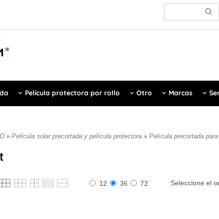
ada
Película protectora por rollo
Otro
Marcas
Ser
IO
»
Película solar precortada y película protectora
»
Película precortada par
t
Seleccione el o
12
36
72