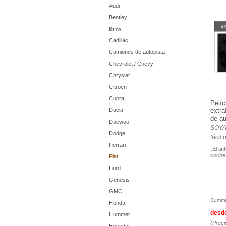
Audi
Bentley
Bmw
Cadillac
Camiones de autopista
Chevrolet / Chevy
Chrysler
Citroen
Cupra
Pelíc
Dacia
extra
de au
Daewoo
SOYAF
Dodge
fácil
Ferrari
¡El ti
coche
Fiat
Ford
Genesis
GMC
Summe
Honda
desd
Hummer
(Preci