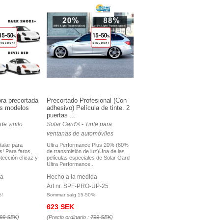
ora precortada
Precortado Profesional (Con
s modelos
adhesivo) Película de tinte. 2
puertas ...
de vinilo
Solar Gard® - Tinte para
ventanas de automóviles
stalar para
Ultra Performance Plus 20% (80%
! Para faros,
de transmisión de luz)Una de las
otección eficaz y
películas especiales de Solar Gard
Ultra Performance...
da
Hecho a la medida
D
Art nr. SPF-PRO-UP-25
%!
Sommar salg 15-50%!
623 SEK
99 SEK
)
(Precio ordinario :
799 SEK
)