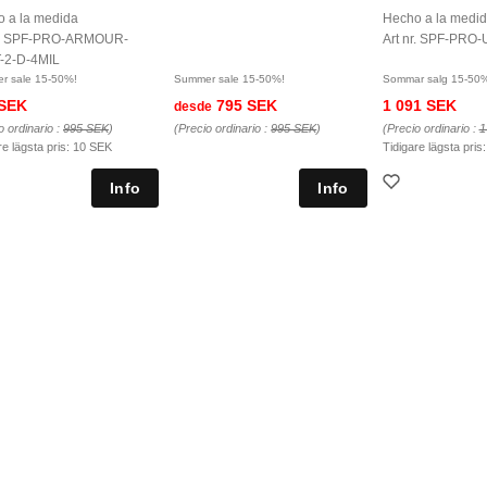
 a la medida
Hecho a la medi
nr. SPF-PRO-ARMOUR-
Art nr. SPF-PRO-
-2-D-4MIL
r sale 15-50%!
Summer sale 15-50%!
Sommar salg 15-50
 SEK
795 SEK
1 091 SEK
desde
o ordinario :
995 SEK
)
(Precio ordinario :
995 SEK
)
(Precio ordinario :
1
re lägsta pris:
10 SEK
Tidigare lägsta pris