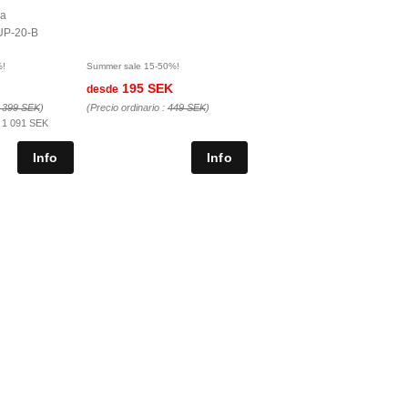
da
UP-20-B
%!
Summer sale 15-50%!
195 SEK
desde
 399 SEK
)
(Precio ordinario :
449 SEK
)
:
1 091 SEK