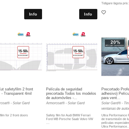
Tidigare lägsta pris
ut safetyfilm 2 front
Película de seguridad
Precortado Profe
 - Transparent 4mil
precortada Todos los modelos
adhesivo) Pelícu
de automóviles -...
para vent...
coat® - Solar Gard
Armorcoat® - Solar Gard
Solar Gard® - Tin
ventanas de auto
film for 2 front doors
Safety film for Audi BMW Ferrari
Ultra Performance
Ford MB Porsche Saab Volvo VW
de transmisión de l
....
películas especiale
Ultra Performance..