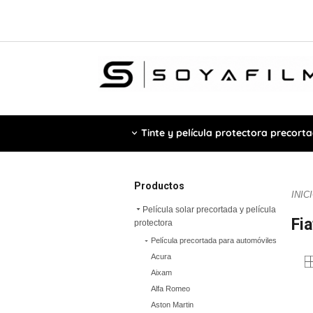
Tinte y película protectora precort
Productos
INIC
Película solar precortada y película
Fia
protectora
Película precortada para automóviles
Acura
Aixam
Alfa Romeo
Aston Martin